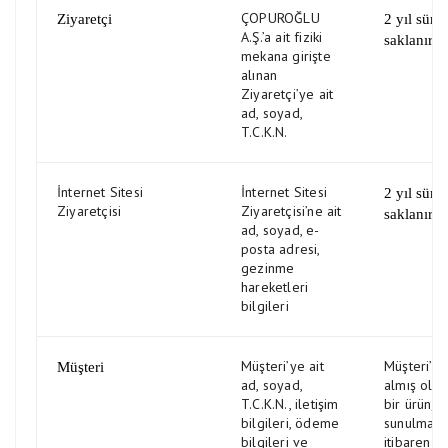
ÇOPUROĞLU
Ziyaretçi
2 yıl süre 
A.Ş.’a ait fiziki
saklanır.
mekana girişte
alınan
Ziyaretçi’ye ait
ad, soyad,
T.C.K.N.
İnternet Sitesi
İnternet Sitesi
2 yıl süre 
Ziyaretçisi
Ziyaretçisi’ne ait
saklanır.
ad, soyad, e-
posta adresi,
gezinme
hareketleri
bilgileri
Müşteri’ye ait
Müşteri’nin
Müşteri
ad, soyad,
almış old
T.C.K.N., iletişim
bir ürün/h
bilgileri, ödeme
sunulması
bilgileri ve
itibaren T