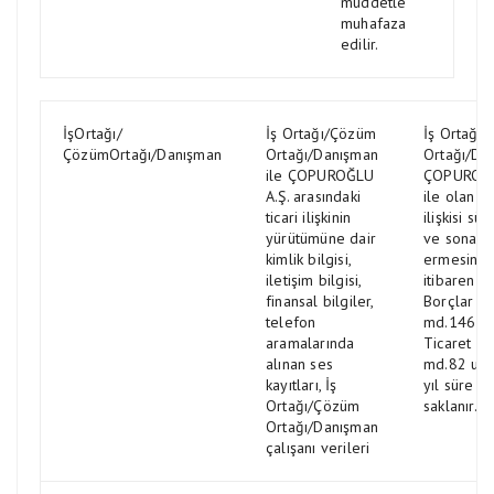
müddetle
muhafaza
edilir.
İşOrtağı/
İş Ortağı/Çözüm
İş Ortağı
ÇözümOrtağı/Danışman
Ortağı/Danışman
Ortağı/Da
ile ÇOPUROĞLU
ÇOPUROĞL
A.Ş. arasındaki
ile olan iş/
ticari ilişkinin
ilişkisi sü
yürütümüne dair
ve sona
kimlik bilgisi,
ermesind
iletişim bilgisi,
itibaren T
finansal bilgiler,
Borçlar K
telefon
md.146 il
aramalarında
Ticaret K
alınan ses
md.82 uya
kayıtları, İş
yıl süre il
Ortağı/Çözüm
saklanır.
Ortağı/Danışman
çalışanı verileri