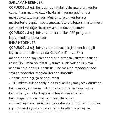
SAKLAMA NEDENLERİ
ÇOPUROĞLU A.Ş.
bünyesinde tutulan çalışanlara ait veriler
çalışanların mali ve özlük haklarının yerine getirilmesi
maksadıyla tutulmaktadır. Müşterilere ait veriler ise
müşterilerle yapılan sözleşmeler, fatura bilgilerinin işlenmesi,
çek, senet ve diğer ticari evrakların düzenlenmesi,
ÇOPUROĞLU A.Ş.
bünyesinde kullanılan ERP programı
kapsamında tutulmaktadır.
İMHA NEDENLERİ
ÇOPUROĞLU A.Ş.
bünyesinde bulunan kişisel veriler ilgili
kişinin talebi halinde ya da Kanun’un 5’nci ve 6’ncı
maddelerinde sayılan nedenlerin ortadan kalkması halinde
resen işbu imha politikası uyarınca silinir, yok edilir veya
anonim hale getirilir. Kanun’un 5’nci ve 6’ncı maddelerinde
sayılan nedenler aşağıdakilerden ibarettir:
• Kanunlarda açıkça öngörülmesi.
• Fiili imkânsızlık nedeniyle rızasını açıklayamayacak durumda
bulunan veya rızasına hukuki geçerlilik tanınmayan kişinin
kendisinin ya da bir başkasının hayatı veya beden
bütünlüğünün korunması için zorunlu olması.
• Bir sözleşmenin kurulması veya ifasıyla doğrudan doğruya
ilgili olması kaydıyla, sözleşmenin taraflarına ait kişisel