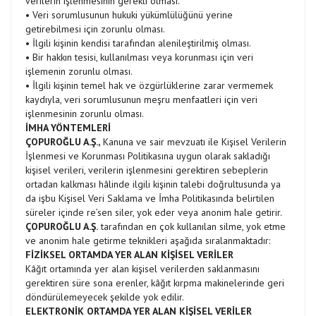
verilerin işlenmesinin gerekli olması.
• Veri sorumlusunun hukuki yükümlülüğünü yerine
getirebilmesi için zorunlu olması.
• İlgili kişinin kendisi tarafından alenileştirilmiş olması.
• Bir hakkın tesisi, kullanılması veya korunması için veri
işlemenin zorunlu olması.
• İlgili kişinin temel hak ve özgürlüklerine zarar vermemek
kaydıyla, veri sorumlusunun meşru menfaatleri için veri
işlenmesinin zorunlu olması.
İMHA YÖNTEMLERİ
ÇOPUROĞLU A.Ş.,
Kanuna ve sair mevzuatı ile Kişisel Verilerin
İşlenmesi ve Korunması Politikasına uygun olarak sakladığı
kişisel verileri, verilerin işlenmesini gerektiren sebeplerin
ortadan kalkması hâlinde ilgili kişinin talebi doğrultusunda ya
da işbu Kişisel Veri Saklama ve İmha Politikasında belirtilen
süreler içinde re’sen siler, yok eder veya anonim hale getirir.
ÇOPUROĞLU A.Ş.
tarafından en çok kullanılan silme, yok etme
ve anonim hale getirme teknikleri aşağıda sıralanmaktadır:
FİZİKSEL ORTAMDA YER ALAN KİŞİSEL VERİLER
Kâğıt ortamında yer alan kişisel verilerden saklanmasını
gerektiren süre sona erenler, kâğıt kırpma makinelerinde geri
döndürülemeyecek şekilde yok edilir.
ELEKTRONİK ORTAMDA YER ALAN KİŞİSEL VERİLER