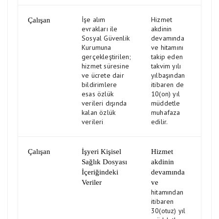
İşe alım
Hizmet
Çalışan
evrakları ile
akdinin
Sosyal Güvenlik
devamında
Kurumuna
ve hitamını
gerçekleştirilen;
takip eden
hizmet süresine
takvim yılı
ve ücrete dair
yılbaşından
bildirimlere
itibaren de
esas özlük
10(on) yıl
verileri dışında
müddetle
kalan özlük
muhafaza
verileri
edilir.
Çalışan
İşyeri Kişisel
Hizmet
Sağlık Dosyası
akdinin
İçeriğindeki
devamında
Veriler
ve
hitamından
itibaren
30(otuz) yıl