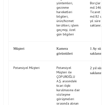
yöntemleri,
Borçlar K
gezinme
md.146 il
hareketleri
Ticaret K
bilgileri,
md.82 uya
ürün/hizmet
yıl süre il
tercihleri, işlem
saklanır.
geçmişi, özel
gün bilgileri
Müşteri
Kamera
1 Ay süre 
görüntüleri
saklanır.
Potansiyel Müşteri
Potansiyel
2 yıl süre 
Müşteri ile
saklanır.
ÇOPUROĞLU
A.Ş. arasındaki
ticari ilişki
kurulmasına dair
sözleşme
görüşmeleri
sırasında alınan