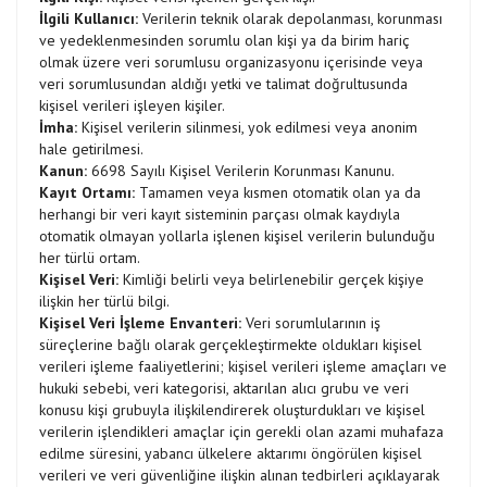
İlgili Kullanıcı:
Verilerin teknik olarak depolanması, korunması
ve yedeklenmesinden sorumlu olan kişi ya da birim hariç
olmak üzere veri sorumlusu organizasyonu içerisinde veya
veri sorumlusundan aldığı yetki ve talimat doğrultusunda
kişisel verileri işleyen kişiler.
İmha:
Kişisel verilerin silinmesi, yok edilmesi veya anonim
hale getirilmesi.
Kanun:
6698 Sayılı Kişisel Verilerin Korunması Kanunu.
Kayıt Ortamı:
Tamamen veya kısmen otomatik olan ya da
herhangi bir veri kayıt sisteminin parçası olmak kaydıyla
otomatik olmayan yollarla işlenen kişisel verilerin bulunduğu
her türlü ortam.
Kişisel Veri:
Kimliği belirli veya belirlenebilir gerçek kişiye
ilişkin her türlü bilgi.
Kişisel Veri İşleme Envanteri:
Veri sorumlularının iş
süreçlerine bağlı olarak gerçekleştirmekte oldukları kişisel
verileri işleme faaliyetlerini; kişisel verileri işleme amaçları ve
hukuki sebebi, veri kategorisi, aktarılan alıcı grubu ve veri
konusu kişi grubuyla ilişkilendirerek oluşturdukları ve kişisel
verilerin işlendikleri amaçlar için gerekli olan azami muhafaza
edilme süresini, yabancı ülkelere aktarımı öngörülen kişisel
verileri ve veri güvenliğine ilişkin alınan tedbirleri açıklayarak