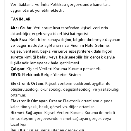
Veri Saklama ve İmha Politikası çerçevesinde kanunlara
uygun olarak yönetilmektedir.
TANIMLAR
Alıcı Grubu:
Veri sorumlusu tarafından kişisel verilerin
aktarıldığı gerçek veya tüzel kişi kategorisi
Açık Rıza:
Belirli bir konuya ilişkin, bilgilendirilmeye dayanan
ve özgür iradeyle açıklanan rıza. Anonim Hale Getirme:
Kişisel verilerin, başka verilerle eşleştirilerek dahi hiçbir
surette kimliği belirli veya belirlenebilir bir gerçek kişiyle
ilişkilendirilemeyecek hale getirilmesi.
Çalışan:
Kişisel Verileri Koruma Kurumu personeli.
EBYS:
Elektronik Belge Yönetim Sistemi
Elektronik Ortam:
Kişisel verilerin elektronik aygıtlar ile
oluşturulabildiği, okunabildiği, değiştirilebildiği ve yazılabildiği
ortamlar.
Elektronik Olmayan Ortam:
Elektronik ortamların dışında
kalan tüm yazılı, basılı, görsel vb. diğer ortamlar.
Hizmet Sağlayıcı:
Kişisel Verileri Koruma Kurumu ile belirli
bir sözleşme çerçevesinde hizmet sağlayan gerçek veya
tüzel kişi.
İlgili Kişi:
Kişisel verisi işlenen gerçek kişi.