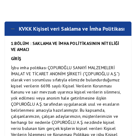
KVKK Kişisel veri Saklama ve İmha Politikası
1.BÖLÜM : SAKLAMA VE İMHA POLİTİKASININ NİTELİĞİ
VE AMACI
GİRİŞ
İşbu imha politikası ÇOPUROĞLU SANAYİ MALZEMELERİ
İMALAT VE TİCARET ANONİM ŞİRKETİ (“ÇOPUROĞLU A.Ş.”)
olarak veri sorumlusu sıfatıyla elimizde bulundurduğumuz
kişisel verilerin 6698 sayılı Kişisel Verilerin Korunması
Kanunu ve sair mevzuatı uyarınca kişisel verilerin silinmesi,
yok edilmesi veya anonim hale getirilmesine ilişkin
ÇOPUROĞLU A.Ş. tarafından uygulanacak usul ve esasların
belirlenmesi amacıyla hazırlanmıştır. Bu kapsamda,
çalışanlarımızın, çalışan adaylarımızın, müşterilerimizin ve
herhangi bir nedenle ÇOPUROĞLU A.Ş. nezdinde kişisel
verisi bulunan tüm gerçek kişilerin kişisel verileri Kişisel
Verilerin İşlenmesi ve Korunması Politikası ve işbu Kişisel