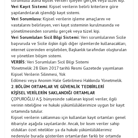
sorumlusu adına kişisel verileri işleyen gerçek veya tüzel kişi.
Veri Kayıt Sistemi:
Kişisel verilerin belirli kriterlere göre
yapılandırılarak işlendiği kayıt sistemi.
Veri Sorumlusu:
Kişisel verilerin işleme amaçlarını ve
vasıtalarını belirleyen, veri kayıt sisteminin kurulmasında ve
yönetilmesinden sorumlu gerçek veya tüzel kişi.
Veri Sorumluları Sicil Bilgi Sistemi:
Veri sorumlularının Sicile
başvuruda ve Sicile ilişkin ilgili diğer işlemlerde kullanacakları,
internet üzerinden erişilebilen, Başkanlık tarafından oluşturulan
ve yönetilen bilişim sistemi.
VERBİS:
Veri Sorumluları Sicil Bilgi Sistemi
Yönetmelik: 28 Ekim 2017 tarihli Resmi Gazetede yayımlanan
Kişisel Verilerin Silinmesi, Yok
Edilmesi veya Anonim Hale Getirilmesi Hakkında Yönetmelik.
2. BÖLÜM ORTAMLAR VE GÜVENLİK TEDBİRLERİ
KİŞİSEL VERİLERİN SAKLANDIĞI ORTAMLAR
ÇOPUROĞLU A.Ş. bünyesinde saklanan kişisel veriler, ilgili
verinin niteliğine ve hukuki yükümlülüklerimize uygun bir kayıt
ortamında tutulur.
Kişisel verilerin saklanması için kullanılan kayıt ortamları genel
itibariyle aşağıda sayılanlardır. Ancak, bir kısım veriler sahip
oldukları özel nitelikler ya da hukuki yükümlülüklerimiz
nedeniyle burada gösterilen ortamlardan farklı bir ortamda