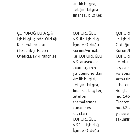
kimlik bilgisi,
iletişim bilgisi,
finansal bilgiler,
ÇOPUROĞ LU A.Ş. ‘nin
ÇOPUROĞLU
ÇOPUROĞL
İşbirliği İçinde Olduğu
A.Ş. ile İşbirliği
’ın İşbirliğ
Kurum/Firmalar
İçinde Olduğu
Olduğu
(Tedarikçi, Fason
Kurum/Firmalar
Kurum/Firm
Üretici,Bayi/Franchise
ile ÇOPUROĞLU
ÇOPUROĞL
A.Ş. arasındaki
ile olan iş/
ticari ilişkinin
ilişkisi sü
yürütümüne dair
ve sona
kimlik bilgisi,
ermesind
iletişim bilgisi,
itibaren T
finansal bilgiler,
Borçlar K
telefon
md.146 il
aramalarında
Ticaret K
alınan ses
md.82 uya
kayıtları,
yıl süre il
ÇOPUROĞLU
saklanır.
A.Ş.’nin İşbirliği
İçinde Olduğu