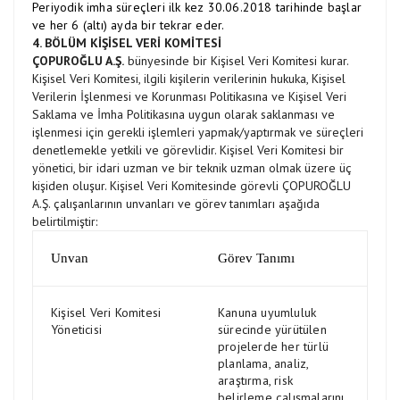
Periyodik imha süreçleri ilk kez 30.06.2018 tarihinde başlar
ve her 6 (altı) ayda bir tekrar eder.
4. BÖLÜM KİŞİSEL VERİ KOMİTESİ
ÇOPUROĞLU A.Ş.
bünyesinde bir Kişisel Veri Komitesi kurar.
Kişisel Veri Komitesi, ilgili kişilerin verilerinin hukuka, Kişisel
Verilerin İşlenmesi ve Korunması Politikasına ve Kişisel Veri
Saklama ve İmha Politikasına uygun olarak saklanması ve
işlenmesi için gerekli işlemleri yapmak/yaptırmak ve süreçleri
denetlemekle yetkili ve görevlidir. Kişisel Veri Komitesi bir
yönetici, bir idari uzman ve bir teknik uzman olmak üzere üç
kişiden oluşur. Kişisel Veri Komitesinde görevli ÇOPUROĞLU
A.Ş. çalışanlarının unvanları ve görev tanımları aşağıda
belirtilmiştir:
Unvan
Görev Tanımı
Kişisel Veri Komitesi
Kanuna uyumluluk
Yöneticisi
sürecinde yürütülen
projelerde her türlü
planlama, analiz,
araştırma, risk
belirleme çalışmalarını