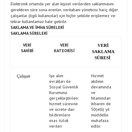
Elektronik ortamda yer alan kişisel verilerden saklanmasını
gerektiren süre sona erenler, veritabanı yöneticisi hariç diğer
çalışanlar (ilgili kullanıcılar) için hiçbir şekilde erişilemez ve
tekrar kullanılamaz hale getirilir.
SAKLAMA VE İMHA SÜRELERİ
SAKLAMA SÜRELERİ
VERİ
VERİ
VERİ
SAHİBİ
KATEORİSİ
SAKLAMA
SÜRESİ
İşe alım
Hizmet
Çalışan
evrakları ile
akdinin
Sosyal Güvenlik
devamında
Kurumuna
ve
gerçekleştirilen;
hitamından
hizmet süresine
itibaren de
ve ücrete dair
50(elli) yıl
bildirimlere
müddetle
esas özlük
muhafaza
verileri
edilir.