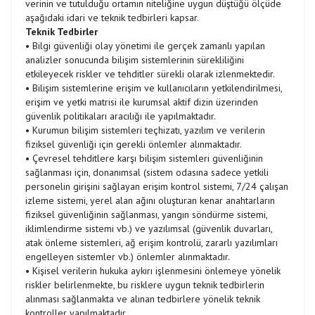
verinin ve tutulduğu ortamın niteliğine uygun düştüğü ölçüde
aşağıdaki idari ve teknik tedbirleri kapsar.
Teknik Tedbirler
• Bilgi güvenliği olay yönetimi ile gerçek zamanlı yapılan
analizler sonucunda bilişim sistemlerinin sürekliliğini
etkileyecek riskler ve tehditler sürekli olarak izlenmektedir.
• Bilişim sistemlerine erişim ve kullanıcıların yetkilendirilmesi,
erişim ve yetki matrisi ile kurumsal aktif dizin üzerinden
güvenlik politikaları aracılığı ile yapılmaktadır.
• Kurumun bilişim sistemleri teçhizatı, yazılım ve verilerin
fiziksel güvenliği için gerekli önlemler alınmaktadır.
• Çevresel tehditlere karşı bilişim sistemleri güvenliğinin
sağlanması için, donanımsal (sistem odasına sadece yetkili
personelin girişini sağlayan erişim kontrol sistemi, 7/24 çalışan
izleme sistemi, yerel alan ağını oluşturan kenar anahtarların
fiziksel güvenliğinin sağlanması, yangın söndürme sistemi,
iklimlendirme sistemi vb.) ve yazılımsal (güvenlik duvarları,
atak önleme sistemleri, ağ erişim kontrolü, zararlı yazılımları
engelleyen sistemler vb.) önlemler alınmaktadır.
• Kişisel verilerin hukuka aykırı işlenmesini önlemeye yönelik
riskler belirlenmekte, bu risklere uygun teknik tedbirlerin
alınması sağlanmakta ve alınan tedbirlere yönelik teknik
kontroller yapılmaktadır.