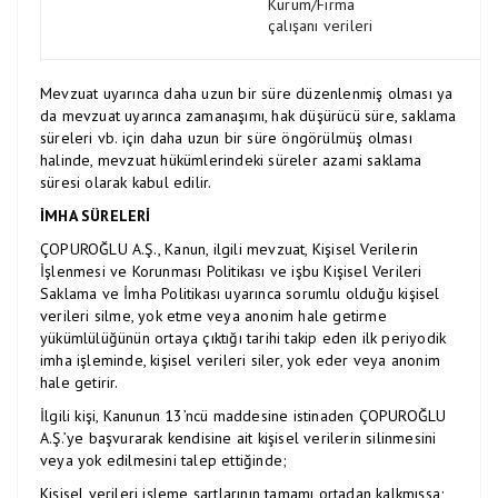
Kurum/Firma
çalışanı verileri
Mevzuat uyarınca daha uzun bir süre düzenlenmiş olması ya
da mevzuat uyarınca zamanaşımı, hak düşürücü süre, saklama
süreleri vb. için daha uzun bir süre öngörülmüş olması
halinde, mevzuat hükümlerindeki süreler azami saklama
süresi olarak kabul edilir.
İMHA SÜRELERİ
ÇOPUROĞLU A.Ş., Kanun, ilgili mevzuat, Kişisel Verilerin
İşlenmesi ve Korunması Politikası ve işbu Kişisel Verileri
Saklama ve İmha Politikası uyarınca sorumlu olduğu kişisel
verileri silme, yok etme veya anonim hale getirme
yükümlülüğünün ortaya çıktığı tarihi takip eden ilk periyodik
imha işleminde, kişisel verileri siler, yok eder veya anonim
hale getirir.
İlgili kişi, Kanunun 13’ncü maddesine istinaden ÇOPUROĞLU
A.Ş.’ye başvurarak kendisine ait kişisel verilerin silinmesini
veya yok edilmesini talep ettiğinde;
Kişisel verileri işleme şartlarının tamamı ortadan kalkmışsa;