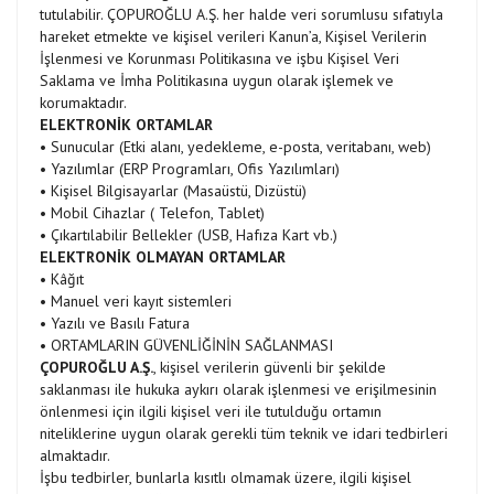
tutulabilir. ÇOPUROĞLU A.Ş. her halde veri sorumlusu sıfatıyla
hareket etmekte ve kişisel verileri Kanun’a, Kişisel Verilerin
İşlenmesi ve Korunması Politikasına ve işbu Kişisel Veri
Saklama ve İmha Politikasına uygun olarak işlemek ve
korumaktadır.
ELEKTRONİK ORTAMLAR
• Sunucular (Etki alanı, yedekleme, e-posta, veritabanı, web)
• Yazılımlar (ERP Programları, Ofis Yazılımları)
• Kişisel Bilgisayarlar (Masaüstü, Dizüstü)
• Mobil Cihazlar ( Telefon, Tablet)
• Çıkartılabilir Bellekler (USB, Hafıza Kart vb.)
ELEKTRONİK OLMAYAN ORTAMLAR
• Kâğıt
• Manuel veri kayıt sistemleri
• Yazılı ve Basılı Fatura
• ORTAMLARIN GÜVENLİĞİNİN SAĞLANMASI
ÇOPUROĞLU A.Ş.
, kişisel verilerin güvenli bir şekilde
saklanması ile hukuka aykırı olarak işlenmesi ve erişilmesinin
önlenmesi için ilgili kişisel veri ile tutulduğu ortamın
niteliklerine uygun olarak gerekli tüm teknik ve idari tedbirleri
almaktadır.
İşbu tedbirler, bunlarla kısıtlı olmamak üzere, ilgili kişisel