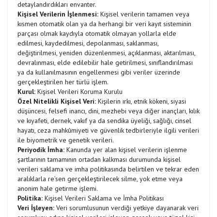
detaylandırdıkları envanter.
Kişisel Verilerin İşlenmesi:
Kişisel verilerin tamamen veya
kısmen otomatik olan ya da herhangi bir veri kayıt sisteminin
parçası olmak kaydıyla otomatik olmayan yollarla elde
edilmesi, kaydedilmesi, depolanması, saklanması,
değiştirilmesi, yeniden düzenlenmesi, açıklanması, aktarılması,
devralınması, elde edilebilir hale getirilmesi, sınıflandırılması
ya da kullanılmasının engellenmesi gibi veriler üzerinde
gerçekleştirilen her türlü işlem.
Kurul:
Kişisel Verileri Koruma Kurulu
Özel Nitelikli Kişisel Veri:
Kişilerin ırkı, etnik kökeni, siyasi
düşüncesi, felsefi inancı, dini, mezhebi veya diğer inançları, kılık
ve kıyafeti, dernek, vakıf ya da sendika üyeliği, sağlığı, cinsel
hayatı, ceza mahkûmiyeti ve güvenlik tedbirleriyle ilgili verileri
ile biyometrik ve genetik verileri.
Periyodik İmha:
Kanunda yer alan kişisel verilerin işlenme
şartlarının tamamının ortadan kalkması durumunda kişisel
verileri saklama ve imha politikasında belirtilen ve tekrar eden
aralıklarla re’sen gerçekleştirilecek silme, yok etme veya
anonim hale getirme işlemi.
Politika:
Kişisel Verileri Saklama ve İmha Politikası
Veri İşleyen:
Veri sorumlusunun verdiği yetkiye dayanarak veri