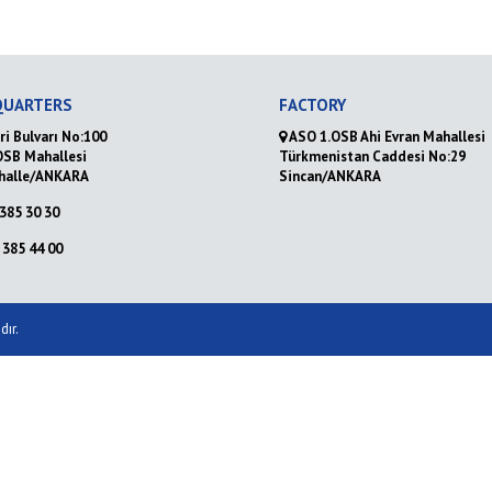
QUARTERS
FACTORY
ri Bulvarı No:100
ASO 1.OSB Ahi Evran Mahallesi
OSB Mahallesi
Türkmenistan Caddesi No:29
halle/ANKARA
Sincan/ANKARA
385 30 30
385 44 00
dır.