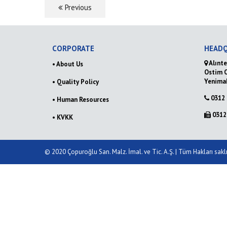
Previous
CORPORATE
HEAD
Alınte
• About Us
Ostim 
Yenima
• Quality Policy
0312 
• Human Resources
0312 
• KVKK
© 2020 Çopuroğlu San. Malz. İmal. ve Tic. A.Ş. | Tüm Hakları saklı