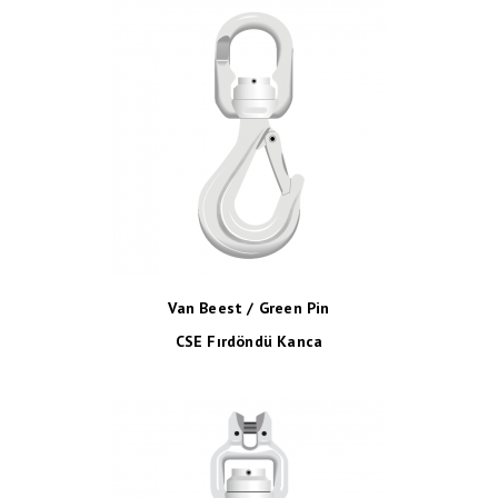
Van Beest / Green Pin
CSE Fırdöndü Kanca